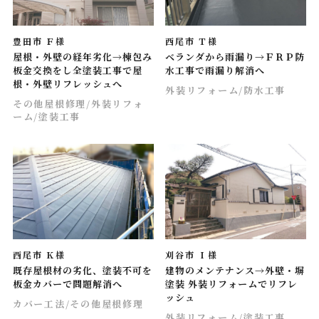
豊田市 Ｆ様
西尾市 Ｔ様
屋根・外壁の経年劣化→棟包み
ベランダから雨漏り→ＦＲＰ防
板金交換をし全塗装工事で屋
水工事で雨漏り解消へ
根・外壁リフレッシュへ
外装リフォーム
/防水工事
その他屋根修理
/外装リフォ
ーム
/塗装工事
西尾市 Ｋ様
刈谷市 Ｉ様
既存屋根材の劣化、塗装不可を
建物のメンテナンス→外壁・塀
板金カバーで問題解消へ
塗装 外装リフォームでリフレ
ッシュ
カバー工法
/その他屋根修理
外装リフォーム
/塗装工事