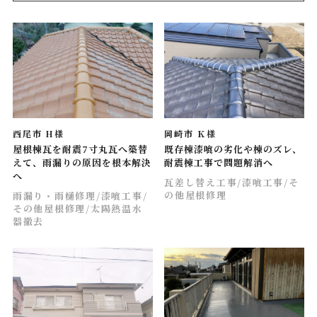
西尾市 H様
岡崎市 Ｋ様
屋根棟瓦を耐震7寸丸瓦へ築替
既存棟漆喰の劣化や棟のズレ、
えて、雨漏りの原因を根本解決
耐震棟工事で問題解消へ
へ
瓦差し替え工事
/漆喰工事
/そ
の他屋根修理
雨漏り・雨樋修理
/漆喰工事
/
その他屋根修理
/太陽熱温水
器撤去