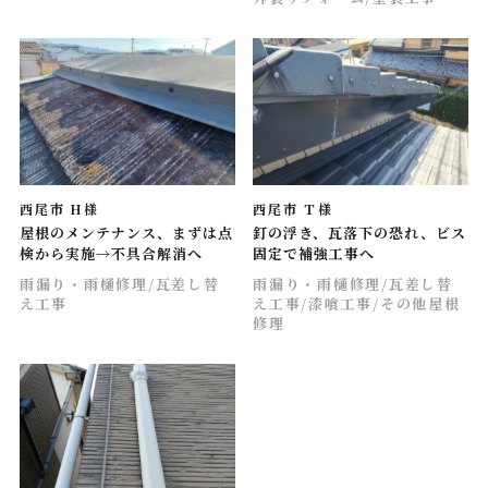
西尾市 H様
西尾市 Ｔ様
屋根のメンテナンス、まずは点
釘の浮き、瓦落下の恐れ、ビス
検から実施→不具合解消へ
固定で補強工事へ
雨漏り・雨樋修理
/瓦差し替
雨漏り・雨樋修理
/瓦差し替
え工事
え工事
/漆喰工事
/その他屋根
修理