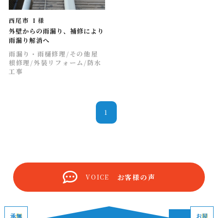
西尾市 Ｉ様
外壁からの雨漏り、補修により
雨漏り解消へ
雨漏り・雨樋修理
/その他屋
根修理
/外装リフォーム
/防水
工事
1
お客様の声
VOICE