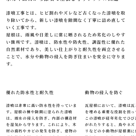
漆喰工事とは、ヒビ割れやズレなど古くなった漆喰を取
り除いてから、新しい漆喰を隙間なく丁寧に詰め直して
いく工事です。
屋根は、雨風や日差しに常に晒されるため劣化のしやす
い箇所です。漆喰は、防水性や防火性、調湿性に優れた
自然素材であり、美しい仕上がりと耐久性を両立させる
ことで、水分や動物の侵入を防ぎ住まいを安全に守りま
す。
優れた防水性と耐久性
動物の侵入を防ぐ
漆喰は非常に高い防水性を持っていま
瓦屋根において、漆喰は瓦
す。屋根の棟や隙間に塗られた漆喰
を埋める重要な役割を担っ
は、雨水の侵入を防ぎ、内部の構造材
この漆喰が経年劣化でひび
を湿気から守ります。これにより、木
がれたりすると、鳥やネズ
材の腐朽やカビの発生を防ぎ、建物の
リなどの小動物が屋根裏に