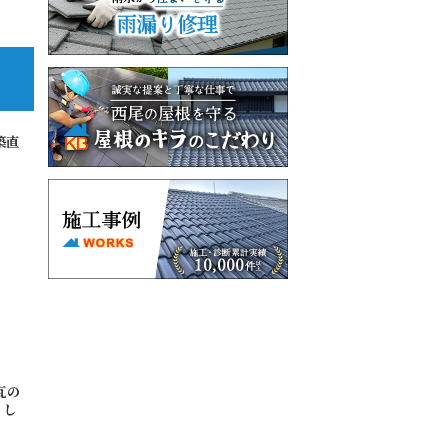
築直
瓦の
まし