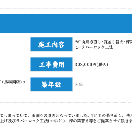
ﾂﾎﾞ丸葺き直し･瓦差し替え･棟
し･ラバーロック工法
308,000円(税込)
ﾄﾞ(馬場商店).ｺ
＊年
てしまっていて、雨漏りの原因となっていました。ﾂﾎﾞ丸の葺き直し、桟
上げ及びラバーロック工法(ｺｰｷﾝｸﾞ)、棟の築替え等をご提案させて頂き