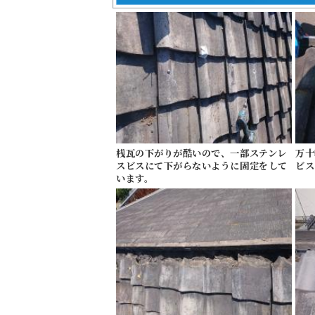
桟瓦の下がりが酷いので、一部ステンレ
万十
スビスにて下がらないように固定をして
ビス
います。