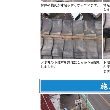
棟際の桟瓦が寸足らずとなっています。
寸足
しま
ツボ丸の下地木を野地にしっかり固定を
下地
しました。
ん漆
ます