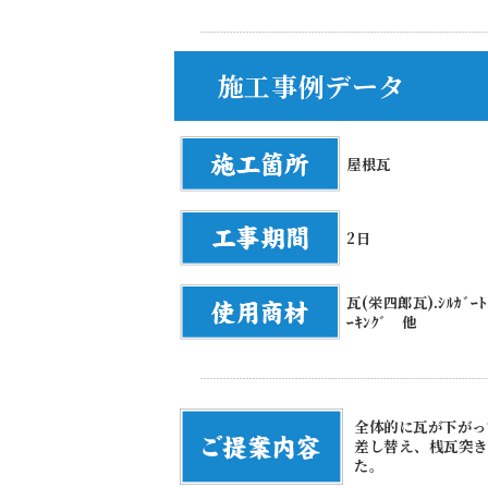
施工事例データ
屋根瓦
2日
瓦(栄四郎瓦).ｼﾙｶﾞｰ
ｰｷﾝｸﾞ 他
全体的に瓦が下がっ
差し替え、桟瓦突き
た。