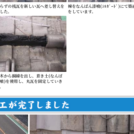
らずの桟瓦を新しい瓦へ差し替えを
棟をなんばん漆喰(ｼﾙｶﾞｰﾄﾞ)にて築
した。
をしています。
木から銅線を出し、葺き土(なんば
喰)を使用し、丸瓦を固定していき
。