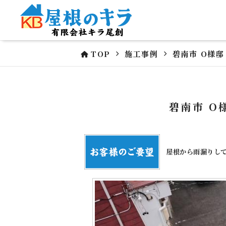
TOP
施工事例
碧南市 O様邸
碧南市 O
屋根から雨漏りし