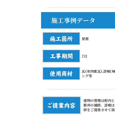
施工事例データ
屋根
2日
瓦(栄四郎瓦).漆喰(
ング等
建物の管理は町内と
箇所の補修。漆喰は
修をご提案させて頂