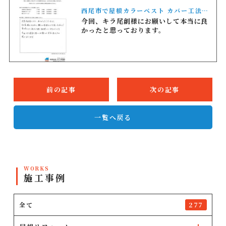
西尾市で屋根カラーベスト カバー工法を
行いましたS様の声
今回、キラ尾創様にお願いして本当に良
かったと思っております。
前の記事
次の記事
一覧へ戻る
WORKS
施工事例
全て
277