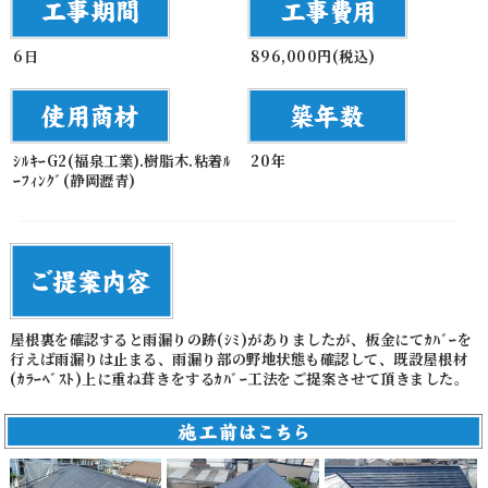
6日
896,000円(税込)
ｼﾙｷｰG2(福泉工業).樹脂木.粘着ﾙ
20年
ｰﾌｨﾝｸﾞ(静岡瀝青)
屋根裏を確認すると雨漏りの跡(ｼﾐ)がありましたが、板金にてｶﾊﾞｰを
行えば雨漏りは止まる、雨漏り部の野地状態も確認して、既設屋根材
(ｶﾗｰﾍﾞｽﾄ)上に重ね葺きをするｶﾊﾞｰ工法をご提案させて頂きました。