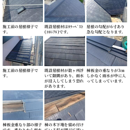
施工前の屋根様子で
既設屋根材はｶﾗｰﾍﾞｽﾄ
屋根の勾配が6寸あり
す。
(ｺﾛﾆｱﾙ)です。
急な勾配となります。
施工前の屋根様子で
既設屋根材が数ヶ所浮
棟板金の重なりが3㎝
す。
いて隙間があり、雨水
しかなく雨水が中に入
が浸入してしまう恐れ
ってしまっています。
があります。
棟板金重なり部の様子
棟の木下地を留め付け
です。重なりから雨水
ている釘が錆びて浮い