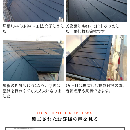
屋根ｶﾗｰﾍﾞｽﾄ ｶﾊﾞｰ工法 完了しまし
天窓廻りもｷﾚｲに仕上がりまし
た。
た。雨仕舞も完璧です。
屋根の外観もｷﾚｲになり、今後は
ｶﾊﾞｰ材は裏にｳﾚﾀﾝ断熱付きの為、
塗装を行わくても大丈夫になりま
断熱効果も期待できます。
した。
CUSTOMER REVIEWS
施工されたお客様の声を見る