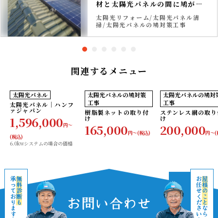
材と太陽光パネルの間に鳩が侵
入できないようステンレス網を
太陽光リフォーム
太陽光パネル清
設置して対策。
掃
太陽光パネルの鳩対策工事
関連するメニュー
工事費
工事費
工事
メーカー
工事保証付き
工事保証付き
太陽光パネル
太陽光パネルの鳩対策
太陽光パネルの鳩対
コミコミ
コミコミ
コミコ
保証付き
工事
工事
太陽光パネル│ハンフ
ァジャパン
樹脂製ネットの取り付
ステンレス網の取り
1,596,000
け
け
円〜
165,000
200,000
円〜(税込)
円〜(
(税込)
6.0kwシステムの場合の価格